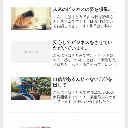
と、72名の方に手に取っていただいた
ようです。 私からもご購入いただき
未来のビジネスの姿を想像♪
まして、ありがとうございます(/・
ω...
こんにちはさとみです 今日は読者さ
んとズームです！！！LP制作につい
てお話してきま～す♪ 昨日は、私の理
想のおばあちゃんについてお話しまし
た。 子供が大きくなって、子離れし
たときにぽっかりと空いた時間はおば
安心してビジネスをさせてい
あちゃんになってもネットビジネス
ただいています。
し...
こんにちはさとみです。 パートを始
めて、感じていることは、「安定した
お給料を もらえることって、いい
な。」と感じています。 そのため、
家計の方の赤字はパート代でまかなえ
るんです。 お金を気にせずに、安心
自信があるんじゃない〇〇を
してネットビジネスが出来ることは、
出して
スト...
こんにちはさとみです 第27回e-Book
大賞開催中です！！！最優秀賞をめざ
しています 応援いただけましたら嬉
しいです♪↓※ブログ開きます ツイッ
ター企画しています♪遊びに来てね＾
＾盛り上がってきましたよ～♪↓ ↓
↓※ツイッター開きます ...