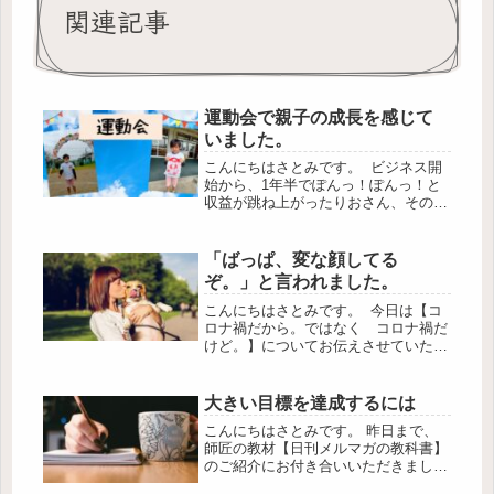
関連記事
運動会で親子の成長を感じて
いました。
こんにちはさとみです。 ビジネス開
始から、1年半でぽんっ！ぽんっ！と
収益が跳ね上がったりおさん、そのと
きのポイントやりおさんが行ったこと
を教えてくれています～♪↓ 気になっ
て購入してしまいましたが、「やっぱ
「ばっぱ、変な顔してる
りね～。」と、 りおさんを拝見し...
ぞ。」と言われました。
こんにちはさとみです。 今日は【コ
ロナ禍だから。ではなく コロナ禍だ
けど。】についてお伝えさせていただ
きます。 先日こんなことをお伝えさ
せていただきました。↓コロナ禍でも
悔いの残らないようにしたい。 で
大きい目標を達成するには
ね、先生に私の気持ちが届いたらし
こんにちはさとみです。 昨日まで、
く、...
師匠の教材【日刊メルマガの教科書】
のご紹介にお付き合いいただきまし
て、ありがとうございます＾＾ なん