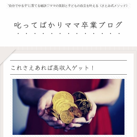
”自分でやる子”に育てる秘訣♡ママの笑顔と子どもの自立を叶える《さとみ式メソッド》
叱ってばかりママ卒業ブログ
これさえあれば高収入ゲット！