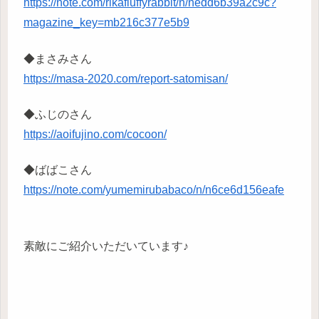
https://note.com/rikafluffyrabbit/n/nedd6b39a2c9c?
magazine_key=mb216c377e5b9
◆まさみさん
https://masa-2020.com/report-satomisan/
◆ふじのさん
https://aoifujino.com/cocoon/
◆ばばこさん
https://note.com/yumemirubabaco/n/n6ce6d156eafe
素敵にご紹介いただいています♪