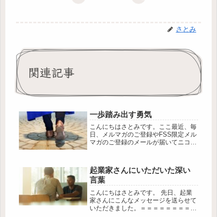
さとみ
関連記事
一歩踏み出す勇気
こんにちはさとみです。ここ最近、毎
日、メルマガのご登録やFSS限定メル
マガのご登録のメールが届いてニコニ
コしています。 第28回e-Book大賞に
コクーンの教科書がノミネートされて
います♪↓ 応援いただけましたら嬉し
起業家さんにいただいた深い
いです(^▽^)/↓ 私...
言葉
こんにちはさとみです。 先日、起業
家さんにこんなメッセージを送らせて
いただきました。＝＝＝＝＝＝＝＝＝
＝＝今のビジネスを信じてコツコツと