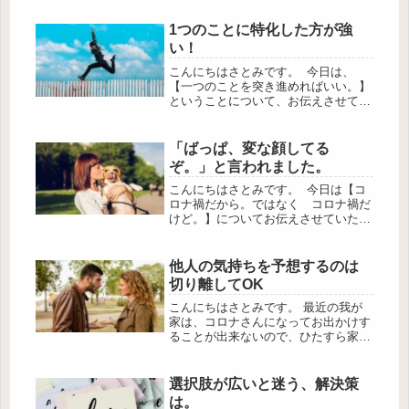
頑張ります！＝＝＝＝＝＝＝＝＝＝＝
ってね。 このメッセージにお返事を
1つのことに特化した方が強
いただきました。 信じて頑張るって
い！
ね...
こんにちはさとみです。 今日は、
【一つのことを突き進めればいい。】
ということについて、お伝えさせてい
ただきます。 ネットビジネスを始め
て、私は情報発信のビジネスを始めま
した。当時、「初心者の私なんて。」
「ばっぱ、変な顔してる
「何もないのに、情報発信していい
ぞ。」と言われました。
の？...
こんにちはさとみです。 今日は【コ
ロナ禍だから。ではなく コロナ禍だ
けど。】についてお伝えさせていただ
きます。 先日こんなことをお伝えさ
せていただきました。↓コロナ禍でも
悔いの残らないようにしたい。 で
他人の気持ちを予想するのは
ね、先生に私の気持ちが届いたらし
切り離してOK
く、...
こんにちはさとみです。 最近の我が
家は、コロナさんになってお出かけす
ることが出来ないので、ひたすら家に
います。 ゆ～っくりしています。 旦
那も、1ヶ月近く会社をお休みしてい
るので、なんだか気持ちに余裕がある
選択肢が広いと迷う、解決策
のかあまり怒りません。 普段のお...
は。