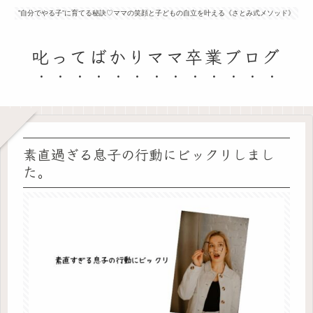
”自分でやる子”に育てる秘訣♡ママの笑顔と子どもの自立を叶える《さとみ式メソッド》
叱ってばかりママ卒業ブログ
素直過ぎる息子の行動にビックリしまし
た。