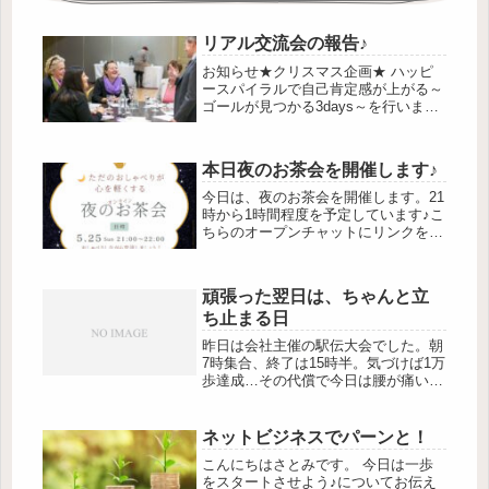
リアル交流会の報告♪
お知らせ★クリスマス企画★ ハッピ
ースパイラルで自己肯定感が上がる～
ゴールが見つかる3days～を行いま
す。★開催日時★12月19日（木）
21：00 講師：さとみ12月23日
（月）21：00 講師：トコ12月26日
本日夜のお茶会を開催します♪
（木）21：00 講師：Y...
今日は、夜のお茶会を開催します。21
時から1時間程度を予定しています♪こ
ちらのオープンチャットにリンクを送
らせていただきますので、いらしてく
ださい。↓オープンチャット「さとみ
@頑張るのをやめて幸せ体質へ」作業
頑張った翌日は、ちゃんと立
をしていて、モヤっとしていたり、...
ち止まる日
昨日は会社主催の駅伝大会でした。朝
7時集合、終了は15時半。気づけば1万
歩達成…その代償で今日は腰が痛いで
す（笑）昨日は朝はいつも通り朝食を
作りましたが、お昼は「各自でなんと
かしてね」とお願いして、洗濯物は娘
ネットビジネスでパーンと！
に干してもらいました。 家の中は...
こんにちはさとみです。 今日は一歩
をスタートさせよう♪についてお伝え