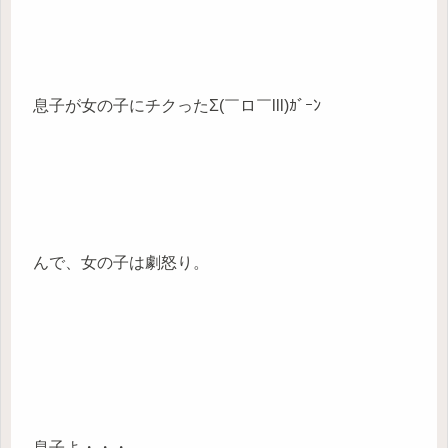
息子が女の子にチクったΣ(￣ロ￣lll)ｶﾞｰﾝ
んで、女の子は劇怒り。
息子よ・・・