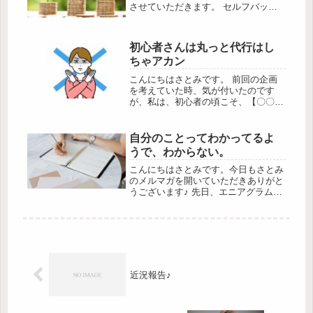
させていただきます。 セルフバック
のサポートをさせていただいている方
がクレジットカード申請にチャレンジ
されています～♪ 申請が通るといいな
初心者さんは丸っと代行はし
♪ セルフバックに挑戦してみたいと...
ちゃアカン
こんにちはさとみです。 前回の企画
を考えていた時、気が付いたのです
が、私は、初心者の頃こそ、【〇〇の
丸っと代行】というのは、おすすめし
ていないことに気が付きました。 例
えばね、ブログ代行だったら、ワード
自分のことってわかってるよ
プレスを使わないといけませんよ
うで、わからない。
ね。 ...
こんにちはさとみです。今日もさとみ
のメルマガを開いていただきありがと
うございます♪ 先日、エニアグラム診
断をさせていただきました♪ Yさんの
タイプは、まだしっくりこないもので
した。 私もそうだったんですけど、
なかなか自分のタイプがわからな...
近況報告♪