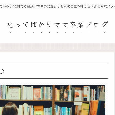
分でやる子”に育てる秘訣♡ママの笑顔と子どもの自立を叶える《さとみ式メソ
叱ってばかりママ卒業ブログ
♪