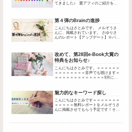
てきました♪ 愛アフィのご紹介をし
ている日は、まさに、ハワイアンズに
いる時でした。 そんな中、愛されア
フィリとのコラボ企画にご参加いただ
第４弾のBrainの進捗
きました～(∩´∀｀)∩ メル...
こんにちはさとみです。 メルぞうさ
んに、掲載されています。 さゆりさ
んのレポート【アップデート】※パソ
コンからのダウンロードをおすすめし
ます。けいこさんのレポート【VLLO
の教科書】応援していますので、ダウ
改めて、第28回e-Book大賞の
ンロードしていただけましたら嬉し
特典をお知らせ♪
い...
こんにちはさとみです。＝＝＝＝＝＝
＝＝＝＝＝＝＝＝音声でも聴けます＝
＝＝＝＝＝＝＝＝＝＝＝＝＝9月に入
って第28回e-Book大賞が始まりまし
た。投票フォームも開きました！！！
↓ 下記のように投票フォームが開きま
魅力的なキーワード探し
すので、↓ コクーンの教科書...
こんにちはさとみです＝＝＝＝＝＝＝
＝＝＝＝＝無料レポートをメルぞうさ
んに掲載させてもらう予定です！その
際は新着ランキング１位を目指しま
す！応援お願いします＝＝＝＝＝＝＝
＝＝＝＝＝＝この宣言ツイートをして
４日目の進捗報告になりますSさんE