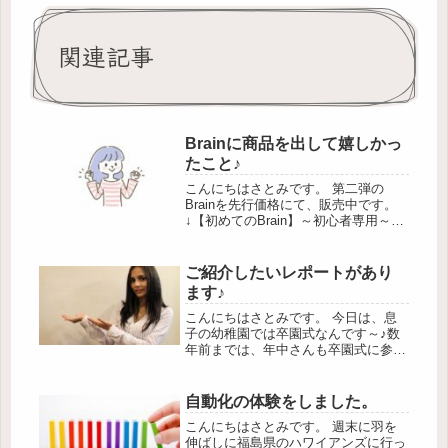
関連記事
Brainに商品を出して嬉しかっ
たこと♪
こんにちはさとみです。 第二弾の
Brainを先行価格にて、販売中です。
↓【初めてのBrain】～初心者専用～投
稿から申請までの流れとポイント※本
日、21時になりましたら、 価格変更
させていただきます。 それと、「さ
ご紹介したいレポートがあり
とみの活動を覗いてみたい♪...
ます♪
こんにちはさとみです。 今日は、息
子の幼稚園では卒園式なんです～♪数
年前までは、年中さんも卒園式に参列
して、お祝いの言葉や歌をお届けして
いました。 が、このご時世なので、
お休みです(;^_^A 今日は、ご紹介した
自動化の体験をしました。
いレポートがあります！ それ...
こんにちはさとみです。 週末に羽を
伸ばしに福島県のハワイアンズに行っ