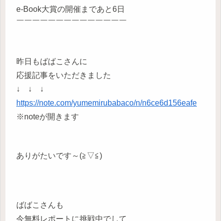
e-Book大賞の開催まであと6日
￣￣￣￣￣￣￣￣￣￣￣￣￣￣
昨日もばばこさんに
応援記事をいただきました
↓ ↓ ↓
https://note.com/yumemirubabaco/n/n6ce6d156eafe
※noteが開きます
ありがたいです～(≧▽≦)
ばばこさんも
今無料レポートに挑戦中でして